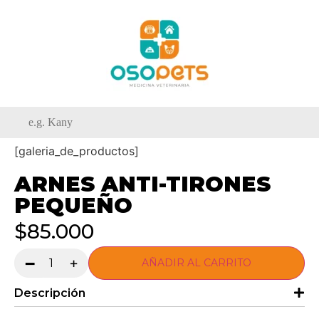
[galeria_de_productos]
ARNES ANTI-TIRONES
PEQUEÑO
$
85.000
-
+
AÑADIR AL CARRITO
Descripción