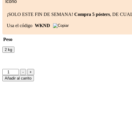
¡SOLO ESTE FIN DE SEMANA!
Compra 5 pósters
, DE CU
Usa el código
WKND
Peso
2 kg
Dr.
-
+
Clauders
Añadir al carrito
junior
large
cantidad