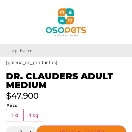
[galeria_de_productos]
DR. CLAUDERS ADULT
MEDIUM
$
47.900
Peso
1 kl
4 kg