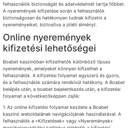
felhasználók biztonságát és adatvédelmét tartja főbbet.
A nyeremények kifizetése során a felhasználók
biztonságosan és hatékonyan tudnak kifizetni a
nyereményeiket, biztosítva a jóléti élményt.
Online nyeremények
kifizetési lehetőségei
Boabet kaszinóban kifizethetők különböző típusú
nyeremények, amelyeket könnyen kifizethet a
felhasználók. A kifizetési folyamat egyszerű és gyors,
és a felhasználók számára rendkívül hatékony. A Boabet
belépés után, a boabet bejelentkezés után, a kifizetési
folyamat a következőképpen zajlik:
1. Az online kifizetési folyamat kezdete a Boabet
kaszinó weboldalának navigációjának használatával. A
felhasználók a «Kifizetések» vagy «Nyeremények»
menübejegyzékébe kattintva elérhetik a kifizetési