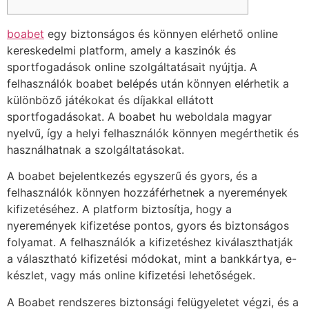
boabet
egy biztonságos és könnyen elérhető online
kereskedelmi platform, amely a kaszinók és
sportfogadások online szolgáltatásait nyújtja. A
felhasználók boabet belépés után könnyen elérhetik a
különböző játékokat és díjakkal ellátott
sportfogadásokat. A boabet hu weboldala magyar
nyelvű, így a helyi felhasználók könnyen megérthetik és
használhatnak a szolgáltatásokat.
A boabet bejelentkezés egyszerű és gyors, és a
felhasználók könnyen hozzáférhetnek a nyeremények
kifizetéséhez. A platform biztosítja, hogy a
nyeremények kifizetése pontos, gyors és biztonságos
folyamat. A felhasználók a kifizetéshez kiválaszthatják
a választható kifizetési módokat, mint a bankkártya, e-
készlet, vagy más online kifizetési lehetőségek.
A Boabet rendszeres biztonsági felügyeletet végzi, és a