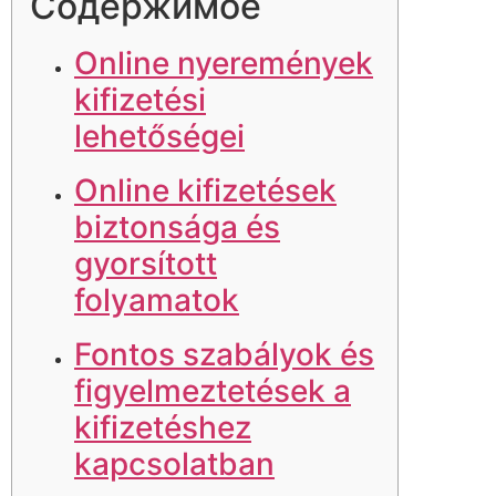
Содержимое
Online nyeremények
kifizetési
lehetőségei
Online kifizetések
biztonsága és
gyorsított
folyamatok
Fontos szabályok és
figyelmeztetések a
kifizetéshez
kapcsolatban