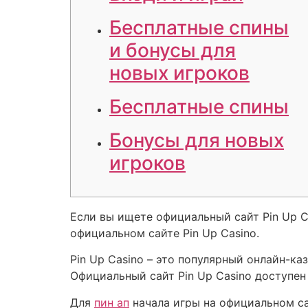
Бесплатные спины
и бонусы для
новых игроков
Бесплатные спины
Бонусы для новых
игроков
Если вы ищете официальный сайт Pin Up Ca
официальном сайте Pin Up Casino.
Pin Up Casino – это популярный онлайн-ка
Официальный сайт Pin Up Casino доступен
Для
пин ап
начала игры на официальном са