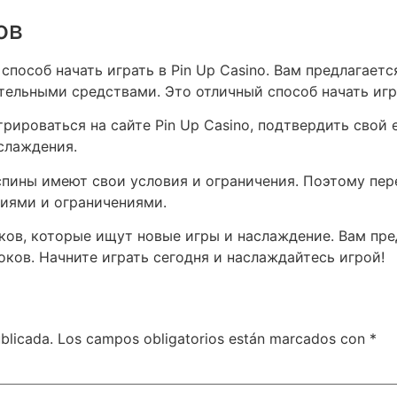
ов
способ начать играть в Pin Up Casino. Вам предлагаетс
ительными средствами. Это отличный способ начать игр
рироваться на сайте Pin Up Casino, подтвердить свой e
слаждения.
спины имеют свои условия и ограничения. Поэтому пер
виями и ограничениями.
оков, которые ищут новые игры и наслаждение. Вам пр
оков. Начните играть сегодня и наслаждайтесь игрой!
blicada.
Los campos obligatorios están marcados con
*