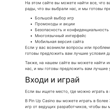
На этом сайте вы можете найти все, что в
рады, что вы выбрали нас, и мы готовы п
Большой выбор игр
Промокоды и акции
Безопасность и конфиденциальность
Многоязычный интерфейс
Мобильная версия сайта
Если у вас возникли вопросы или проблем
готовы предложить вам лучшие условия дл
Также, на нашем сайте вы можете найти и
нас, и мы готовы предложить вам лучшие 
Входи и играй
Если вы ищете место, где можно играть в 
В Pin Up Casino вы можете играть в более
игр от ведущих разработчиков, чтобы вы м