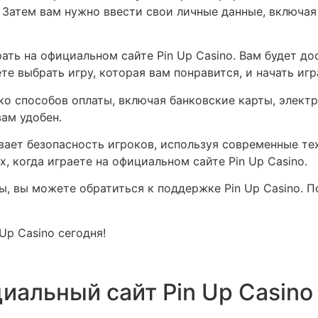
. Затем вам нужно ввести свои личные данные, включая
ать на официальном сайте Pin Up Casino. Вам будет до
те выбрать игру, которая вам понравится, и начать игр
ько способов оплаты, включая банковские карты, элект
ам удобен.
вает безопасность игроков, используя современные те
, когда играете на официальном сайте Pin Up Casino.
ы, вы можете обратиться к поддержке Pin Up Casino. 
Up Casino сегодня!
иальный сайт Pin Up Casino